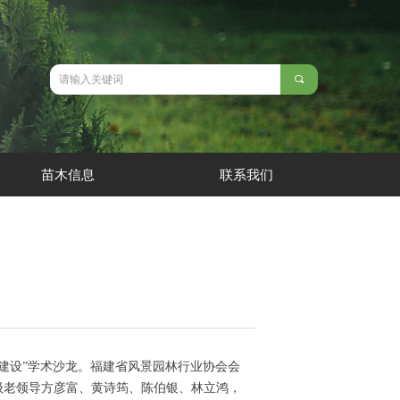
끠
苗木信息
联系我们
园建设”学术沙龙。福建省风景园林行业协会会
级老领导方彦富、黄诗筠、陈伯银、林立鸿，