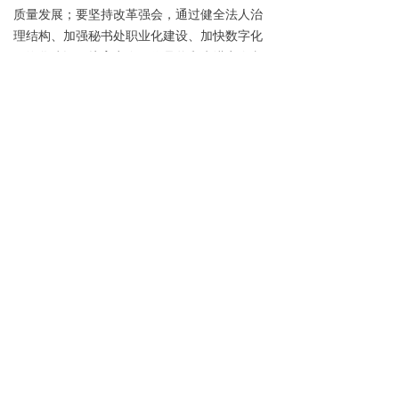
质量发展；要坚持改革强会，通过健全法人治
理结构、加强秘书处职业化建设、加快数字化
网络化建设、培育商会工作品牌和先进商会文
化，着力打造中国特色一流商会。
来源：福建省工商联
前一篇：
无
ꄴ
后一篇：
无
ꄲ
联系我们
电话：
0591-83729229
邮箱：
fjsfjyl@qq.com
地址：
福建省福州市台江区宁化街道祥坂街26号
富力中心A座2层23商务办公-01