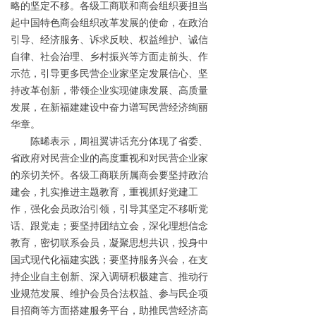
略的坚定不移。各级工商联和商会组织要担当
起中国特色商会组织改革发展的使命，在政治
引导、经济服务、诉求反映、权益维护、诚信
自律、社会治理、乡村振兴等方面走前头、作
示范，引导更多民营企业家坚定发展信心、坚
持改革创新，带领企业实现健康发展、高质量
发展，在新福建建设中奋力谱写民营经济绚丽
华章。
陈晞表示，周祖翼讲话充分体现了省委、
省政府对民营企业的高度重视和对民营企业家
的亲切关怀。各级工商联所属商会要坚持政治
建会，扎实推进主题教育，重视抓好党建工
作，强化会员政治引领，引导其坚定不移听党
话、跟党走；要坚持团结立会，深化理想信念
教育，密切联系会员，凝聚思想共识，投身中
国式现代化福建实践；要坚持服务兴会，在支
持企业自主创新、深入调研积极建言、推动行
业规范发展、维护会员合法权益、参与民企项
目招商等方面搭建服务平台，助推民营经济高