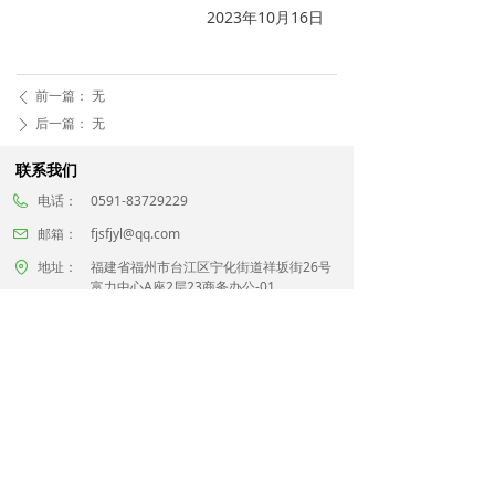
2023年10月16日
前一篇：
无
ꄴ
后一篇：
无
ꄲ
联系我们
电话：
0591-83729229
邮箱：
fjsfjyl@qq.com
地址：
福建省福州市台江区宁化街道祥坂街26号
富力中心A座2层23商务办公-01
关注官方微信
版权所有© 福建省风景园林行业协会