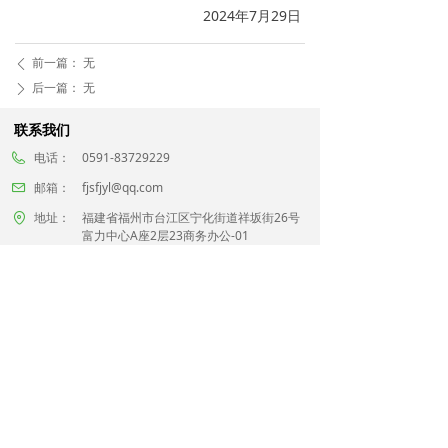
2024年7月29日
前一篇：
无
ꄴ
后一篇：
无
ꄲ
联系我们
电话：
0591-83729229
邮箱：
fjsfjyl@qq.com
地址：
福建省福州市台江区宁化街道祥坂街26号
富力中心A座2层23商务办公-01
关注官方微信
版权所有© 福建省风景园林行业协会
闽ICP备17023407号-1